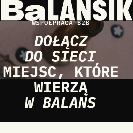
Skip to main content
Toggle Menu
WSPÓŁPRACA B2B
DOŁĄCZ
DO SIECI
MIEJSC, KTÓRE
WIERZĄ
W BALANS